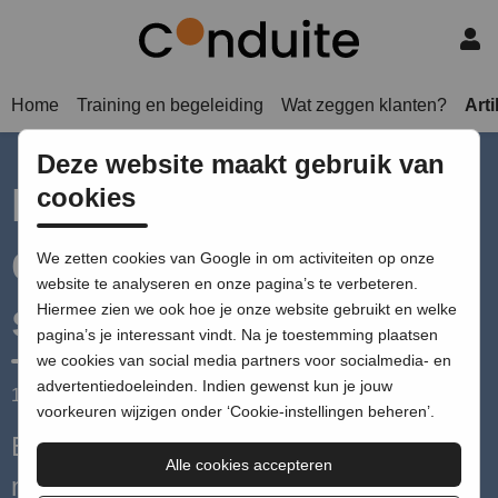
Home
Training en begeleiding
Wat zeggen klanten?
Art
Deze website maakt gebruik van
Ik breek het puntje,
cookies
de quignon van het
We zetten cookies van Google in om activiteiten op onze
website te analyseren en onze pagina’s te verbeteren.
stokbrood af
Hiermee zien we ook hoe je onze website gebruikt en welke
pagina’s je interessant vindt. Na je toestemming plaatsen
we cookies van social media partners voor socialmedia- en
advertentiedoeleinden. Indien gewenst kun je jouw
12 april 2022
door Pauline le Rûtte |
2 minuten leestijd
voorkeuren wijzigen onder ‘Cookie-instellingen beheren’.
Een succesvolle presentatie begint niet
Alle cookies accepteren
met inhoud