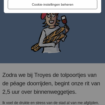
Cookie-instellingen beheren
Zodra we bij Troyes de tolpoortjes van
de péage doorrijden, begint onze rit van
2,5 uur over binnenweggetjes.
Ik voel de drukte en stress van de stad al van me afglijden.