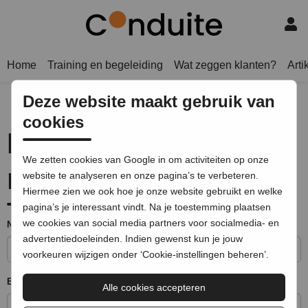
Home
Training en begeleiding
Wat zeggen klanten?
Arti
Deze website maakt gebruik van
cookies
Neem contact met
We zetten cookies van Google in om activiteiten op onze
mij op
website te analyseren en onze pagina’s te verbeteren.
Hiermee zien we ook hoe je onze website gebruikt en welke
pagina’s je interessant vindt. Na je toestemming plaatsen
we cookies van social media partners voor socialmedia- en
Naam
advertentiedoeleinden. Indien gewenst kun je jouw
voorkeuren wijzigen onder ‘Cookie-instellingen beheren’.
Email
Alle cookies accepteren