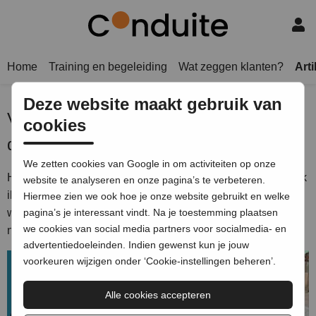
Home
Training en begeleiding
Wat zeggen klanten?
Art
Deze website maakt gebruik van
Videoserie: Kort Presenteren - waar je
cookies
de grootste tijdwinst boekt
We zetten cookies van Google in om activiteiten op onze
Het antwoord dat niemand wil horen op de vraag ’Hoe maak
website te analyseren en onze pagina’s te verbeteren.
ik een korte presentatie?’ is ’Door je voor te bereiden.’ Het
Hiermee zien we ook hoe je onze website gebruikt en welke
wordt gezien als een tijdvreter. En tijd, dat hebben we nou
pagina’s je interessant vindt. Na je toestemming plaatsen
we cookies van social media partners voor socialmedia- en
net niet. Denken we.
advertentiedoeleinden. Indien gewenst kun je jouw
voorkeuren wijzigen onder ‘Cookie-instellingen beheren’.
Alle cookies accepteren