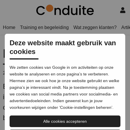
Home
Training en begeleiding
Wat zeggen klanten?
Arti
Deze website maakt gebruik van
Het exacte verhaal
cookies
We zetten cookies van Google in om activiteiten op onze
23 oktober 2018
|
Minder dan een minuut leestijd
website te analyseren en onze pagina’s te verbeteren.
Hiermee zien we ook hoe je onze website gebruikt en welke
Een boek vol handvatten om
pagina’s je interessant vindt. Na je toestemming plaatsen
we cookies van social media partners voor socialmedia- en
ingewikkelde materie
advertentiedoeleinden. Indien gewenst kun je jouw
onder de aandacht te brengen van een
voorkeuren wijzigen onder ‘Cookie-instellingen beheren’.
breed publiek.
Alle cookies accepteren