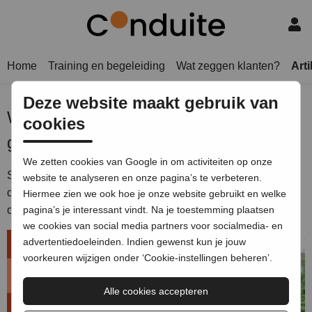
Home
Training en begeleiding
Wat zeggen klanten?
Art
Deze website maakt gebruik van
Waar is mijn vorm of afbeelding
cookies
gebleven?
We zetten cookies van Google in om activiteiten op onze
Soms staan objecten achter andere objecten 'verstopt'. In
website te analyseren en onze pagina’s te verbeteren.
deze video zie je een handige manier om bij zo'n verstopt
Hiermee zien we ook hoe je onze website gebruikt en welke
object te komen zonder de andere objecten te verschuiven.
pagina’s je interessant vindt. Na je toestemming plaatsen
we cookies van social media partners voor socialmedia- en
advertentiedoeleinden. Indien gewenst kun je jouw
voorkeuren wijzigen onder ‘Cookie-instellingen beheren’.
Alle cookies accepteren