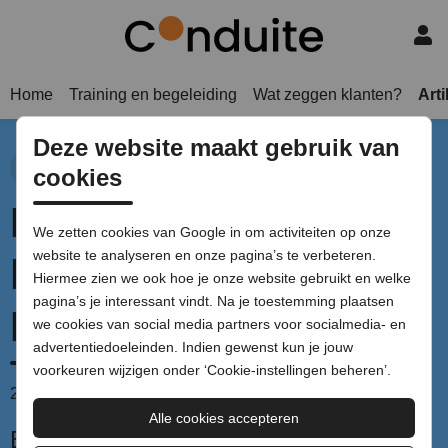
Home
Training en begeleiding
Wat zeggen klanten?
Art
Deze website maakt gebruik van
Ontwerp
powerpoint
Creatief proces
cookies
Heb je een
We zetten cookies van Google in om activiteiten op onze
website te analyseren en onze pagina’s te verbeteren.
bedrijfstemplate in
Hiermee zien we ook hoe je onze website gebruikt en welke
pagina’s je interessant vindt. Na je toestemming plaatsen
PowerPoint nodig?
we cookies van social media partners voor socialmedia- en
advertentiedoeleinden. Indien gewenst kun je jouw
voorkeuren wijzigen onder ‘Cookie-instellingen beheren’.
20 mei 2020
door Pauline le Rûtte |
3 minuten leestijd
Alle cookies accepteren
En hoe je huisstijl uitdraagt zonder een