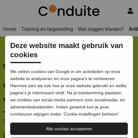
Home
Training en begeleiding
Wat zeggen klanten?
Art
Deze website maakt gebruik van
Ontwerp
Strategie
Creatief proces
Structuur
cookies
Waarom deze
We zetten cookies van Google in om activiteiten op onze
website te analyseren en onze pagina’s te verbeteren.
opening killing is
Hiermee zien we ook hoe je onze website gebruikt en welke
pagina’s je interessant vindt. Na je toestemming plaatsen
voor je presentatie
we cookies van social media partners voor socialmedia- en
advertentiedoeleinden. Indien gewenst kun je jouw
voorkeuren wijzigen onder ‘Cookie-instellingen beheren’.
17 juni 2016
door Pauline le Rûtte |
2 minuten leestijd
Alle cookies accepteren
Dames en heren, fijn dat u er allemaal