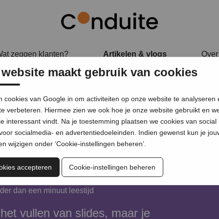
at zeggen klanten?
Artikelen & vlogs
Over
 website maakt gebruik van cookies
 cookies van Google in om activiteiten op onze website te analyseren
te verbeteren. Hiermee zien we ook hoe je onze website gebruikt en w
je interessant vindt. Na je toestemming plaatsen we cookies van social
 PowerPoint
voor socialmedia- en advertentiedoeleinden. Indien gewenst kun je jou
n wijzigen onder ‘Cookie-instellingen beheren’.
ookies accepteren
Cookie-instellingen beheren
er dan een minuut leestijd
et vullen van slides, maar je