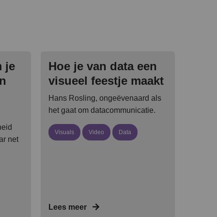
 je
Hoe je van data een
en
visueel feestje maakt
Hans Rosling, ongeëvenaard als
het gaat om datacommunicatie.
heid
Visuals
Video
Data
r net
Lees meer