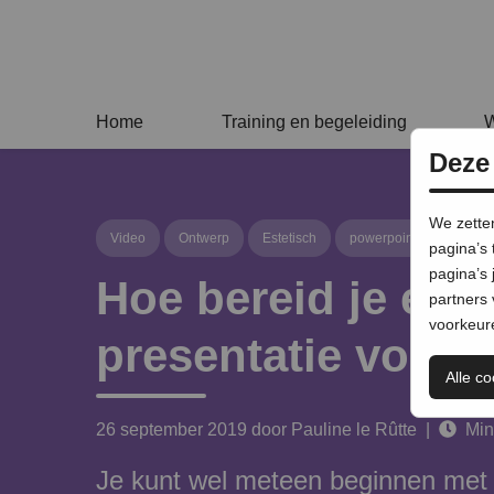
Home
Training en begeleiding
W
Deze
We zetten
Video
Ontwerp
Estetisch
powerpoint
pagina’s 
pagina’s 
Hoe bereid je een
partners 
voorkeure
presentatie voor?
Alle c
26 september 2019
door Pauline le Rûtte |
Mind
Je kunt wel meteen beginnen met h