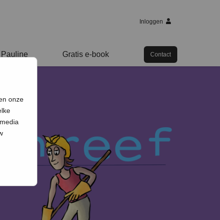
Inloggen
 Pauline
Gratis e-book
Contact
 en onze
elke
 media
w