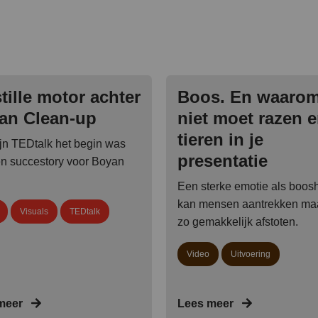
tille motor achter
Boos. En waarom
an Clean-up
niet moet razen 
tieren in je
jn TEDtalk het begin was
presentatie
n succestory voor Boyan
Een sterke emotie als boos
kan mensen aantrekken maa
Visuals
TEDtalk
zo gemakkelijk afstoten.
Video
Uitvoering
meer
Lees meer