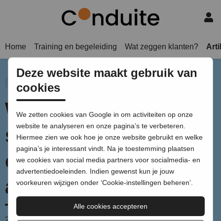
Home
Training en begeleiding
Wat zeggen klanten?
Art
Deze website maakt gebruik van
Kennis
Boodschap
Verhaal
Voorbereiding
cookies
Waarom
We zetten cookies van Google in om activiteiten op onze
website te analyseren en onze pagina’s te verbeteren.
spreekvaardigheid
Hiermee zien we ook hoe je onze website gebruikt en welke
pagina’s je interessant vindt. Na je toestemming plaatsen
onmisbaar is in je rol
we cookies van social media partners voor socialmedia- en
advertentiedoeleinden. Indien gewenst kun je jouw
als projectleider
voorkeuren wijzigen onder ‘Cookie-instellingen beheren’.
Alle cookies accepteren
2 november 2020
door Pauline le Rûtte |
2 minuten