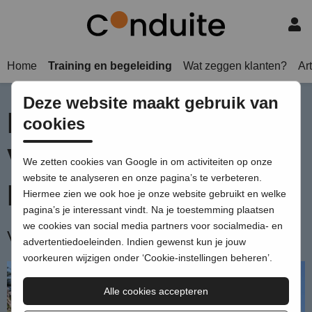
Home
Training en begeleiding
Wat zeggen klanten?
Ar
Deze website maakt gebruik van
Koers en
cookies
Verhaalweek in
We zetten cookies van Google in om activiteiten op onze
website te analyseren en onze pagina’s te verbeteren.
Frankrijk
Hiermee zien we ook hoe je onze website gebruikt en welke
pagina’s je interessant vindt. Na je toestemming plaatsen
we cookies van social media partners voor socialmedia- en
Voor nieuwe leiders in een oude wereld
advertentiedoeleinden. Indien gewenst kun je jouw
voorkeuren wijzigen onder ‘Cookie-instellingen beheren’.
Alle cookies accepteren