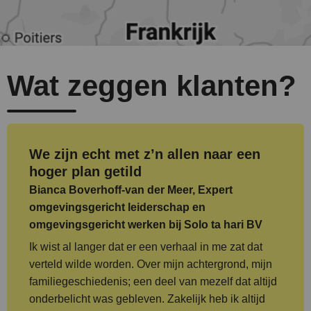
Wat zeggen klanten?
We zijn echt met z’n allen naar een
hoger plan getild
Je leert niet alleen een verhaal
De Koers en Verhaalweek was een
Dat heb ik bij geen enkele andere
maken. Je leert hoe je een organisatie
totaalbeleving, alles was af
opleiding meegemaakt
Bianca Boverhoff-van der Meer, Expert
in beweging krijgt met je verhaal
omgevingsgericht leiderschap en
Ilona ten Boer, ITB Coaching
Danitsja Glasbergen, Afdelingshoofd Control en
omgevingsgericht werken bij Solo ta hari BV
Jean Frantzen, Strategisch Adviseur
Programma Administratie bij het Ministerie van
Duurzaamheid en Gezondheid bij DGMR
Buitenlandse Zaken
Ik wist al langer dat er een verhaal in me zat dat
verteld wilde worden. Over mijn achtergrond, mijn
familiegeschiedenis; een deel van mezelf dat altijd
onderbelicht was gebleven. Zakelijk heb ik altijd